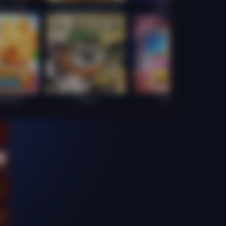
 or a Wild
FORTUNE GARUDA 500
Mahjong Magic
g Bang 2
Le Bandit
Lucky Neko