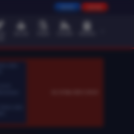
MASUK
DAFTAR
ASH
ARCADE
POKER
E-SPORTS
PROMOSI
ME
lama waktu
n
.59.59.
aknyamanan
Sel, 03-Mar-2026 11.00.28
 Selama waktu
kin