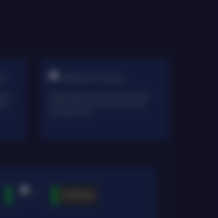
NO
TARUHAN TOGEL
ahaan
Platform togel yang menarik dari perusahan
game
terbaik di dunia yang menawarkan hadiah
kemenangan besar