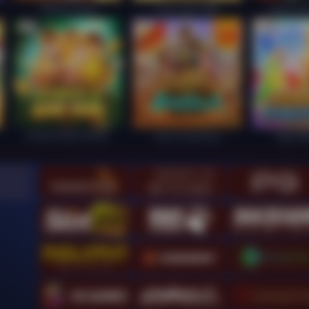
Mahjong Legend
Lucky Twins Wilds
Wanted Dead
JUNGLE BANG BANG
Gates of Gatot Kaca
Sugar Ban