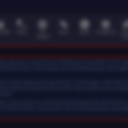
GAMES
SLOTS
LIVE
RACE
TOGEL
OLAHRAGA
CR
CASINO
GA
dwal: Opus pada 11-Des-2025 dari 12.00.00 sampai 13-Des-2026 11.59.59. Se
n tidak akan tersedia. Kami memohon maaf atas ketidaknyamanan yang mungki
dwal: Gemini Marble pada 02-Mar-2026 dari 16.00.00 sampai 31-Mar-2026 23
Gemini Marble permainan tidak akan tersedia. Kami memohon maaf atas ketid
bulkan.
dwal: Fairbet pada 01-Nov-2025 dari 00.00.00 sampai 06-Mar-2026 00.00.00.
inan tidak akan tersedia. Kami memohon maaf atas ketidaknyamanan yang mung