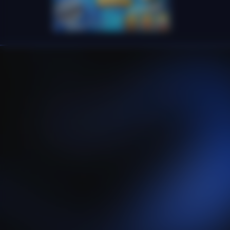
kingcha****t
IDR
12,698,000.00
Gates of Olympus Super S
g****g
IDR
11,690,000.00
Gates of Olympus 1000
kingcha****t
IDR
9,593,500.00
Gates of Olympus Super S
kingcha****t
IDR
9,548,000.00
Gates of Olympus Super S
kingcha****t
IDR
8,365,000.00
Gates of Olympus Super S