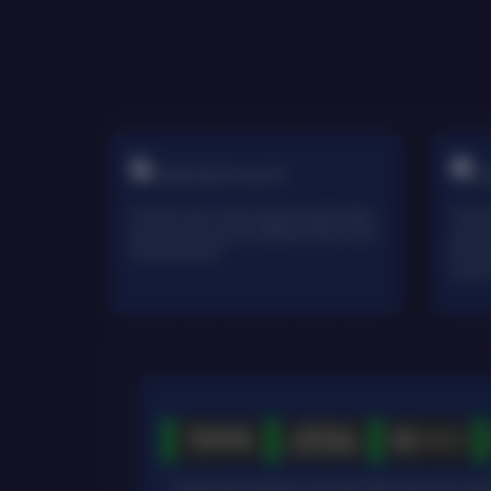
TARUHAN SLOT
T
Penyedia casino online dengan beragam pilihan
Sports
game menarik yang memudahkan pemain untuk
menawa
mencapai jackpot
lebih t
banyak 
* Selama bank maintenance dan bank offline deposit dan penari