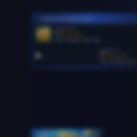
PEMENANG MESIN SLOT
manda12****5
IDR
26,580,400.00
Gates of Olympus Super Scatter
kingcha****t
IDR
18,081,000.00
Gates of Olympus Super S
kingcha****t
IDR
16,173,500.00
Gates of Olympus Super S
kingcha****t
IDR
14,301,000.00
Gates of Olympus Super S
kingcha****t
IDR
13,895,000.00
Gates of Olympus Super S