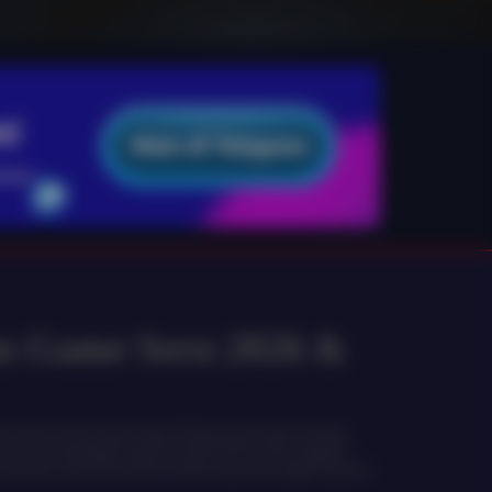
an Game Seru 2026 &
gi seluruh pencinta taruhan daring. Mengusung teknologi streaming
u nyata dan menegangkan layaknya berada di kasino darat sungguhan.
transparan, dan penuh interaksi interaktif yang menyenangkan bagi para