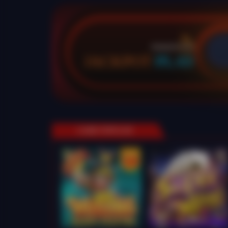
JACKPOT
PLAY
GAME POPULER