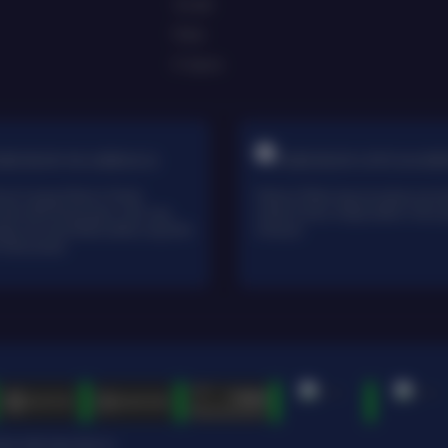
Arcade
Poker
E-Sports
ARUHAN OLAHRAGA
TARUHAN LIVE KASI
book Gaming Platform Terbaik
Platform Pilihan bagi perusahaan-perus
rkan lebih banyak game, odds yang
terbaik di dunia, dengan pilihan variasi 
inggi, dan menyediakan pilihan yang lebih
terbanyak
untuk pemain.
kan tidak dapat diproses