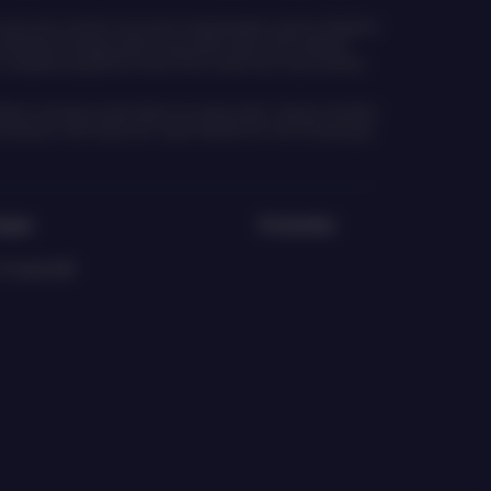
waran bonus menarik serta promosi menguntungkan yang bisa didapatkan
l, memberikan ketenangan pikiran yang mutlak selama Anda menikmati
, menjadikan pengalaman bermain Anda semakin lancar tanpa hambatan
aligus keuntungan optimal dalam satu tempat praktis. Dengan kemudahan
enyamanan waktu luang Anda. Segera daftarkan diri Anda sekarang juga,
ngan
Komunitas
S Asialive88